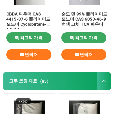
특수 화학 약품
CBDA 파우더 CAS
순도 민 99% 폴리이미드
4415-87-6 폴리이미드
모노머 CAS 6053-46-9
모노머 Cyclobutane-
백색 고체 TCA 파우더
1,2,3,4-
Tetracarboxylic 산 이
최고의 가격
최고의 가격
무수물
연락처
연락처
고무 코팅 재료
(85)