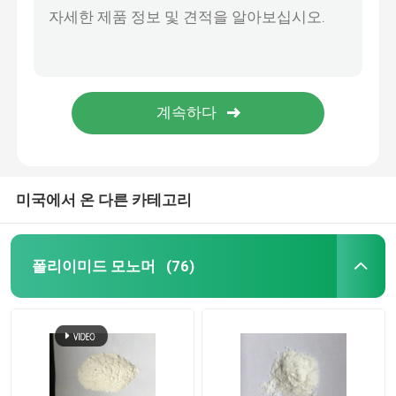
민 99.0% 순도 화장 원료 글라브리딘 파우더 CAS 59870-68-7
전자적 화학 제품
마그네슘아스코빌포스페이트 파우더 CAS 113170-55-1 메이크업 원료
90.0%-110.0% 순도 화장 원료 호모살레이트 CAS 118-56-9
유기적 광기전력 재료
순도 95.0~105% 화장 원료 옥티살레이트 액체 CAS 118-60-5
베타 사이토스테롤 파우더 CAS 83-46-5 식품 영양 보충제 C29H50O
OLED 재료
미국에서 온 다른 카테고리
약품 원료
폴리이미드 모노머
(76)
대인 서비스 원료
화장 원료
식품 영양 보충제