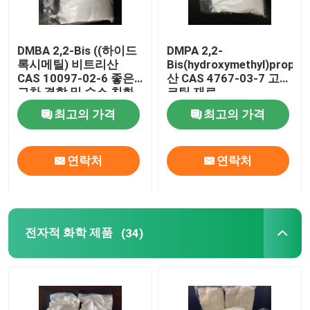
DMBA 2,2-Bis ((하이드
DMPA 2,2-
록시메틸) 비트리산
Bis(hydroxymethyl)propion
CAS 10097-02-6 좋은
산 CAS 4767-03-7 고무
교차 결합 및 수소 친화
코팅 재료
적 인 요인 또는 물 기반
최고의 가격
최고의 가격
의 고 분자 시스템을 생
산하는 데 사용됩니다.
연락처
연락처
전자적 화학 제품
(34)