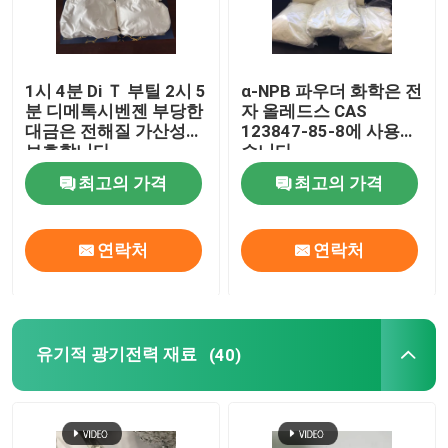
1시 4분 Di Ｔ 부틸 2시 5
α-NPB 파우더 화학은 전
분 디메톡시벤젠 부당한
자 올레드스 CAS
대금은 전해질 가산성을
123847-85-8에 사용했
보호합니다
습니다
최고의 가격
최고의 가격
연락처
연락처
유기적 광기전력 재료
(40)