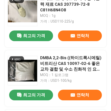
력 재료 CAS 207739-72-8
C81H68N4O8
MOQ：1g
가격：USD110-225/g
최고의 가격
연락처
DMBA 2,2-Bis ((하이드록시메틸)
비트리산 CAS 10097-02-6 좋은
교차 결합 및 수소 친화적 인 요인
또는 물 기반의 고 분자 시스템을
MOQ：1 킬로그램
생산하는 데 사용됩니다.
가격：USD1-100/kg
최고의 가격
연락처