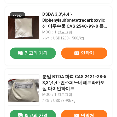
DSDA 3,3',4,4'-
Diphenylsulfonetetracarboxylic
산 이무수물 CAS 2540-99-0 폴리
이미드 모노머
MOQ：1 킬로그램
가격：USD1200-1500/kg
최고의 가격
연락처
분말 BTDA 화학 CAS 2421-28-5
3,3",4,4'-벤소페노네테트라카보
실 다이안하이드
MOQ：1 킬로그램
가격：USD78-90/kg
최고의 가격
연락처