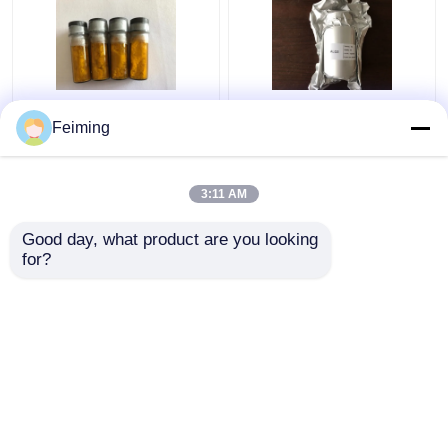
CAS 94928-86-6 OLED
ALQ3 OLED 8-하이드록
Feiming
재료 Ir(Ppy)3 Tris(2-
시퀴놀린 알루미늄 소금
Phenylpyridine)Iridium
3:11 AM
최고의 가격
최고의 가격
Good day, what product are you looking 
for?
연락처
연락처
더 많은 것을 전망하십시
오
홈
사이트맵
연락처
Desktop Site