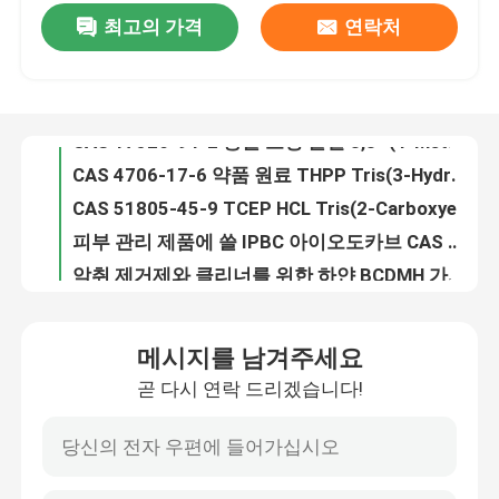
최고의 가격
연락처
d드 디시안디아미드 파우더 경화제와 안정기 원료 CAS 461-58-5
CAS 17526-94-2 충돌 코팅 물질 3,3'-(4-Methyl-1,3-Phenylene)Bis(1,1-Dimethylurea)
우리에 대하여
CAS 4706-17-6 약품 원료 THPP Tris(3-Hydroxypropyl)Phosphine
CAS 51805-45-9 TCEP HCL Tris(2-Carboxyethyl) 포스핀 염산염
공장 여행
피부 관리 제품에 쓸 IPBC 아이오도카브 CAS 55406-53-6 보존적 원료
악취 제거제와 클리너를 위한 하얀 BCDMH 가루 CAS 32718-18-6
품질 관리
99.0% 대인 서비스 원료 피록톤올아민 파우더 CAS 68890-66-4
클림바졸 파우더 CAS 38083-17-9 이미다졸 항진균성 마약 수사관 C15H17ClN2O2
연락주세요
민 99.0% PMD P-Menthane-3,8-Diol 피부 미용 원료 CAS 42822-86-6 순도
CMIT / MIT 파우더 대인 서비스 원료 14% CAS 26172-55-4 CAS 2682-20-4
인용문을 요구하세요
메시지를 남겨주세요
CAS 2682-20-4 대인 서비스 원료 MIT 2-Methyl-4-Isothiazolin-3-One
곧 다시 연락 드리겠습니다!
백색 파우더 α-Arbutin 화장 원료 CAS 84380-01-8 C12H16O7
폴리이미드 모노머
β-Arbutin 화장품 원료 CAS 피부 미백제 497-76-7명
피부를 위한 CAS 501-30-4 생피 주의 성분 C6H6O4 코지산 파우더
고무 코팅 재료
코지산 디팔미테이트 파우더 날것 미용 성분 CAS 79725-98-7