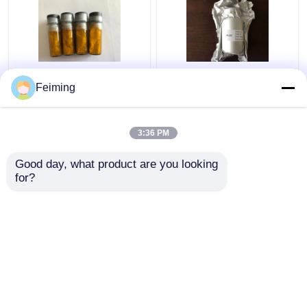
CAS 94928-86-6 OLED
ALQ3 OLED 8-히드록시
Feiming
재료 Ir(Ppy)3 Tris(2-
퀴놀린 알루미늄 염 CAS
Phenylpyridine)Iridium
2085-33-8 유기재는
Oled에 사용했습니다
3:36 PM
최고의 가격
최고의 가격
Good day, what product are you looking 
for?
연락처
연락처
더 많은 것을 전망하십시
오
홈
사이트맵
연락처
Desktop Site