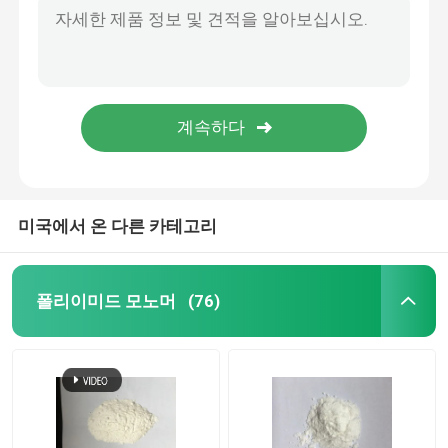
민 99.0% 순도 화장 원료 글라브리딘 파우더 CAS 59870-68-7
전자적 화학 제품
마그네슘아스코빌포스페이트 파우더 CAS 113170-55-1 메이크업 원료
90.0%-110.0% 순도 화장 원료 호모살레이트 CAS 118-56-9
유기적 광기전력 재료
순도 95.0~105% 화장 원료 옥티살레이트 액체 CAS 118-60-5
베타 사이토스테롤 파우더 CAS 83-46-5 식품 영양 보충제 C29H50O
OLED 재료
미국에서 온 다른 카테고리
약품 원료
폴리이미드 모노머
(76)
대인 서비스 원료
화장 원료
식품 영양 보충제