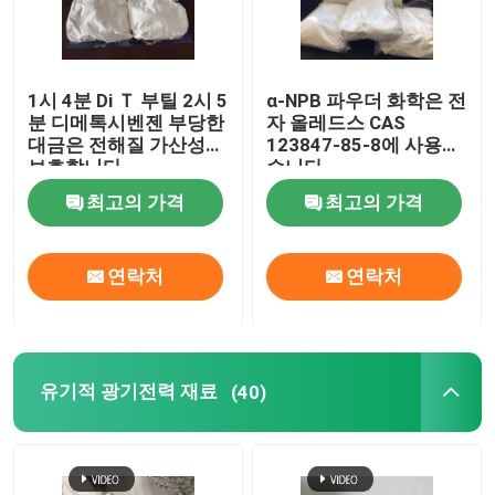
1시 4분 Di Ｔ 부틸 2시 5
α-NPB 파우더 화학은 전
분 디메톡시벤젠 부당한
자 올레드스 CAS
대금은 전해질 가산성을
123847-85-8에 사용했
보호합니다
습니다
최고의 가격
최고의 가격
연락처
연락처
유기적 광기전력 재료
(40)