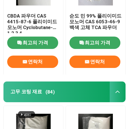
특수 화학 약품
CBDA 파우더 CAS
순도 민 99% 폴리이미드
4415-87-6 폴리이미드
모노머 CAS 6053-46-9
모노머 Cyclobutane-
백색 고체 TCA 파우더
1,2,3,4-
Tetracarboxylic 산 이
최고의 가격
최고의 가격
무수물
연락처
연락처
고무 코팅 재료
(84)