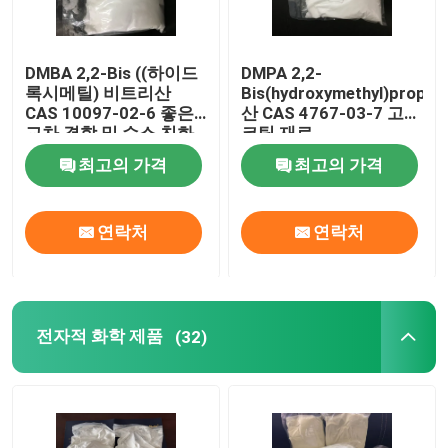
DMBA 2,2-Bis ((하이드
DMPA 2,2-
록시메틸) 비트리산
Bis(hydroxymethyl)propion
CAS 10097-02-6 좋은
산 CAS 4767-03-7 고무
교차 결합 및 수소 친화
코팅 재료
적 인 요인 또는 물 기반
최고의 가격
최고의 가격
의 고 분자 시스템을 생
산하는 데 사용됩니다.
연락처
연락처
전자적 화학 제품
(32)