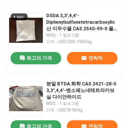
DSDA 3,3',4,4'-
Diphenylsulfonetetracarboxylic
산 이무수물 CAS 2540-99-0 폴리
이미드 모노머
MOQ：1 킬로그램
가격：USD1200-1500/kg
최고의 가격
연락처
분말 BTDA 화학 CAS 2421-28-5
3,3",4,4'-벤소페노네테트라카보
실 다이안하이드
MOQ：1 킬로그램
가격：USD78-90/kg
최고의 가격
연락처