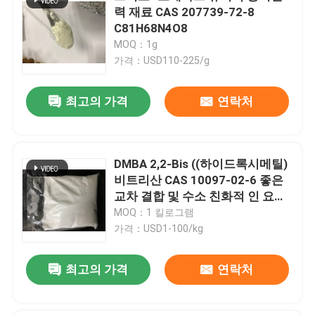
력 재료 CAS 207739-72-8
C81H68N4O8
MOQ：1g
가격：USD110-225/g
최고의 가격
연락처
DMBA 2,2-Bis ((하이드록시메틸)
비트리산 CAS 10097-02-6 좋은
교차 결합 및 수소 친화적 인 요인
또는 물 기반의 고 분자 시스템을
MOQ：1 킬로그램
생산하는 데 사용됩니다.
가격：USD1-100/kg
최고의 가격
연락처