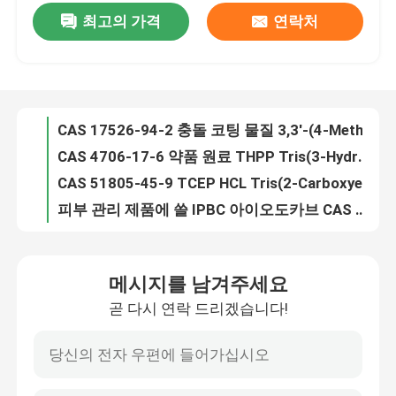
최고의 가격
연락처
d드 디시안디아미드 파우더 경화제와 안정기 원료 CAS 461-58-5
CAS 17526-94-2 충돌 코팅 물질 3,3'-(4-Methyl-1,3-Phenylene)Bis(1,1-Dimethylurea)
우리에 대하여
CAS 4706-17-6 약품 원료 THPP Tris(3-Hydroxypropyl)Phosphine
CAS 51805-45-9 TCEP HCL Tris(2-Carboxyethyl) 포스핀 염산염
공장 여행
피부 관리 제품에 쓸 IPBC 아이오도카브 CAS 55406-53-6 보존적 원료
악취 제거제와 클리너를 위한 하얀 BCDMH 가루 CAS 32718-18-6
품질 관리
99.0% 대인 서비스 원료 피록톤올아민 파우더 CAS 68890-66-4
클림바졸 파우더 CAS 38083-17-9 이미다졸 항진균성 마약 수사관 C15H17ClN2O2
연락주세요
민 99.0% PMD P-Menthane-3,8-Diol 피부 미용 원료 CAS 42822-86-6 순도
CMIT / MIT 파우더 대인 서비스 원료 14% CAS 26172-55-4 CAS 2682-20-4
인용문을 요구하세요
메시지를 남겨주세요
CAS 2682-20-4 대인 서비스 원료 MIT 2-Methyl-4-Isothiazolin-3-One
곧 다시 연락 드리겠습니다!
백색 파우더 α-Arbutin 화장 원료 CAS 84380-01-8 C12H16O7
폴리이미드 모노머
β-Arbutin 화장품 원료 CAS 피부 미백제 497-76-7명
피부를 위한 CAS 501-30-4 생피 주의 성분 C6H6O4 코지산 파우더
고무 코팅 재료
코지산 디팔미테이트 파우더 날것 미용 성분 CAS 79725-98-7