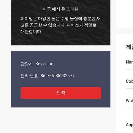
미국 에서 온 스티븐
문
페이밍은 다양한 높은 수행 물질에 충분한 재
모든 게
고를 공급할 수 있습니다, 서비스가 정말로
요 뉴
니
대단합니다.
습니다
제
Na
담당자 :
Kevin Luo
전화 번호 :
86-755-85232577
Cob
접촉
Wat
App