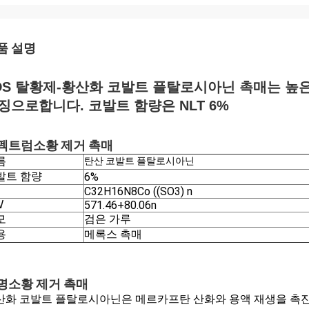
품 설명
DS 탈황제-황산화 코발트 플탈로시아닌 촉매는 높은
징으로합니다. 코발트 함량은 NLT 6%
소황 제거 촉매
펙트럼
름
탄산 코발트 플탈로시아닌
발트 함량
6%
C32H16N8Co ((SO3) n
W
571.46+80.06n
검은 가루
모
용
메록스 촉매
소황 제거 촉매
명
산화 코발트 플탈로시아닌은 메르카프탄 산화와 용액 재생을 촉진하