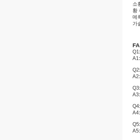
소
황
메
가
F
Q
A1
Q2
A2
Q
A
Q
A
Q
A5