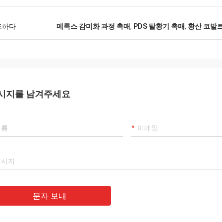
조하다
메록스 감미화 과정 촉매
,
PDS 탈황기 촉매
,
황산 코발
시지를 남겨주세요
문자 보내