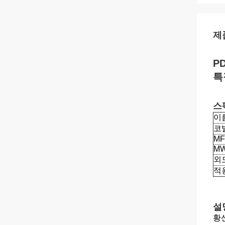
제
P
특
스
이
코
MF
M
외
적
설
황