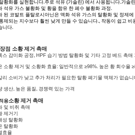
 탈황화를 실현합니다.주로 석유 (가솔린) 에서 사용됩니다.가솔린,
 석유 가스 불황화 및 황을 함유 한 폐수 불황화 과정.
화 된 코발트 플탈로시아닌은 액화 석유 가스의 탈황화 및 정제에 
 통제되는 지수보다 훨씬 낮게 만들 수 있습니다., 작동이 쉽고 
습니다.
소황 제거 촉매
 장점
록스 감미화 공정, HPF 습기 방법 탈황화 및 기타 고정 베드 촉매
 소황 제거 및 소황화 효율: 일반적으로 ≥98%. 높은 황 회수율 ≥
칼리 소비가 낮고 추가 처리가 필요한 탈황 폐기물 액체가 없습니
 생산, 높은 품질, 경쟁력 있는 가격
소황 제거 촉매
 적용
화 및 비취 촉매
황 제거기
매성 탈황화
은 탈황화
멸효율