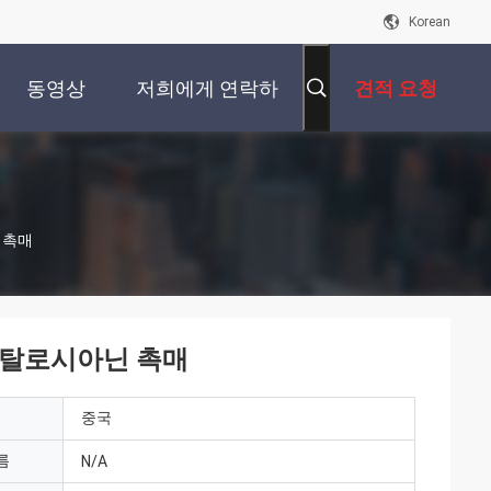
Korean
동영상
저희에게 연락하
견적 요청
십시오
 촉매
플탈로시아닌 촉매
중국
름
N/A