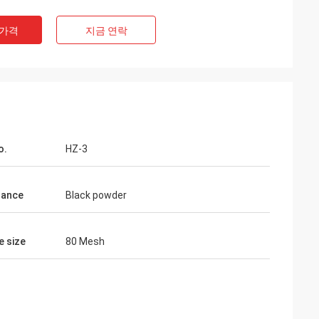
라라 첸크
 가격
지금 연락
 것에 정말로 전문
대치, 배달, 에프
것이 놀라고 있습니
o.
HZ-3
rance
Black powder
e size
80 Mesh