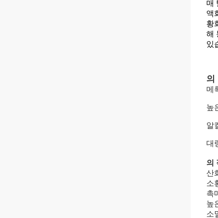
매
액화
황
해
있
의
메
높은
알
대량
의
산
소
촉
높
소