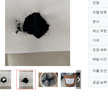
인증
모델 번호
문서
최소 주문
가격
포장 세부
배달 시간
지불 조건
공급 능력