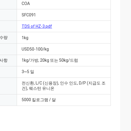
COA
SFC091
TDS of HZ-3.pdf
 수량
1kg
USD50-100/kg
 사항
1kg/가방, 20kg 또는 50kg/드럼
3~5 일
전신환, L/C (신용장), 인수 인도, D/P (지급도 조
건), 웨스턴 유니온
5000 킬로그램 / 달