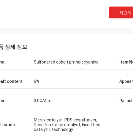
벨기에 출신의 
스위스 에서 온 커트
최고의
페이밍 서비스가 상의하는
 잘 되고 사람들이 이 일을 하고 있어
적이어 특화하는 우리의 기
스가 있을 때 바로 여러분께 알려드리겠
터 서비스를 능가하다는 
다.
품 상세 정보
me
Sulfonated cobalt phthalocyanine
Item N
alt content
6%
Appea
er
3.0%Max.
Particl
Merox catalyst, PDS desulfurizer,
lication
Desulfurization catalyst, Fixed-bed
catalytic technology