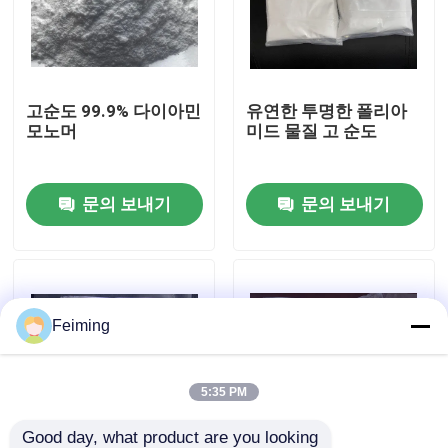
우리에 대하여
고순도 99.9% 다이아민
유연한 투명한 폴리아
공장 여행
모노머
미드 물질 고 순도
품질 관리
문의 보내기
문의 보내기
연락주세요
인용문을 요구하세요
Feiming
폴리이미드 모노머
5:35 PM
고무 코팅 재료
Good day, what product are you looking 