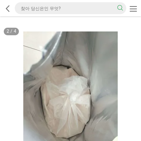
2
/
4