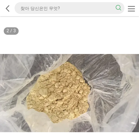
2
/
3