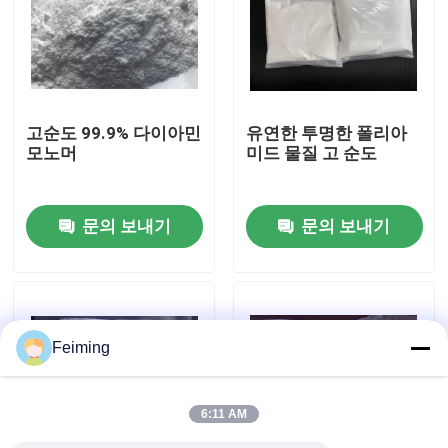
우리에 대하여
공장 여행
고순도 99.9% 다이아민
유연한 투명한 폴리아
모노머
미드 물질 고 순도
품질 관리
문의 보내기
문의 보내기
연락주세요
인용문을 요구하세요
Feiming
폴리이미드 모노머
6:11 AM
고무 코팅 재료