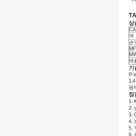
T
상
CA
색
순
MF
M
애
기
P
1
응
장
1.
2.
3.
4.
5.
6.