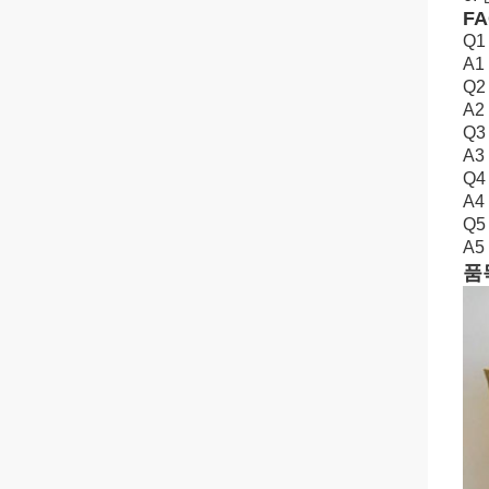
F
Q
A1
Q2
A2
Q
A
Q
A
Q
A5 
품