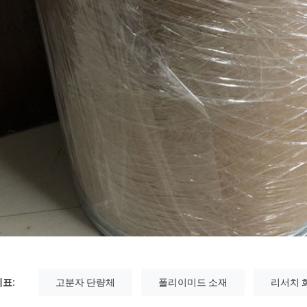
표:
고분자 단량체
폴리이미드 소재
리서치 