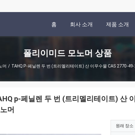
홈
회사 소개
제품 소개
폴리이미드 모노머 상품
노머
/
TAHQ P-페닐렌 두 번 (트리멜리테이트) 산 이무수물 CAS 2770-4
AHQ p-페닐렌 두 번 (트리멜리테이트) 산 이
노머
원래 장소