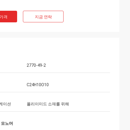
라라 첸크
 것에 정말로 전문
 가격
지금 연락
대치, 배달, 에프
것이 놀라고 있습니
2770-49-2
C24H10O10
케이션
폴리이미드 소재를 위해
드 모노머