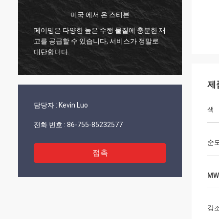
미국 에서 온 스티븐
문
페이밍은 다양한 높은 수행 물질에 충분한 재
모든 게
고를 공급할 수 있습니다, 서비스가 정말로
요 뉴
니
대단합니다.
습니다
제
담당자 :
Kevin Luo
색
전화 번호 :
86-755-85232577
순
접촉
MW
강