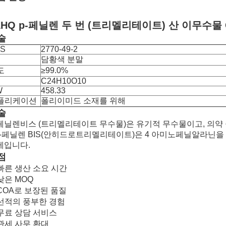
AHQ p-페닐렌 두 번 (트리멜리테이트) 산 이무수물 C
술
S
2770-49-2
담황색 분말
도
≥99.0%
C24H10O10
W
458.33
플리케이션
폴리이미드 소재를 위해
술
-페닐렌비스 (트리멜리테이트 무수물)은 유기적 무수물이고, 의약
,4-페닐렌 BIS(안히드로트리멜리테이트)은 4 아미노페닐알라닌
제입니다.
점
 빠른 생산 소요 시간
 낮은 MOQ
 COA로 보장된 품질
 선적의 풍부한 경험
 무료 상담 서비스
 관세 사무 환대