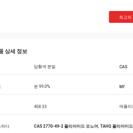
벨기에 출신의 
스위스 에서 온 커트
페이밍 서비스가 상의하는
최고의
 잘 되고 사람들이 이 일을 하고 있어
적이어 특화하는 우리의 기
스가 있을 때 바로 여러분께 알려드리겠
터 서비스를 능가하다는 
다.
품 상세 정보
담황색 분말
CAS
도
분 99.0%
Mf
애플리
458.33
조하다
CAS 2770-49-2 폴리아미드 모노머
,
TAHQ 폴리아미