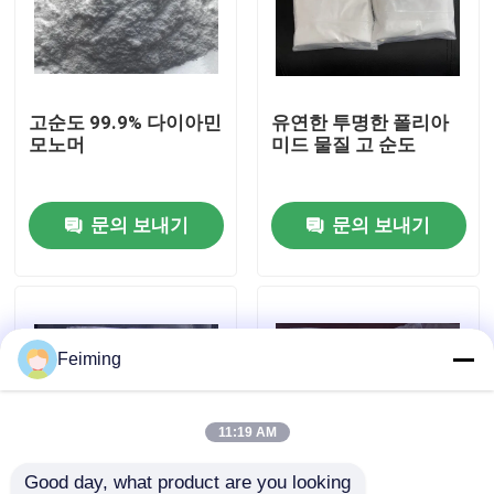
우리에 대하여
고순도 99.9% 다이아민
유연한 투명한 폴리아
공장 여행
모노머
미드 물질 고 순도
품질 관리
문의 보내기
문의 보내기
연락주세요
인용문을 요구하세요
Feiming
폴리이미드 모노머
11:19 AM
고무 코팅 재료
Good day, what product are you looking 