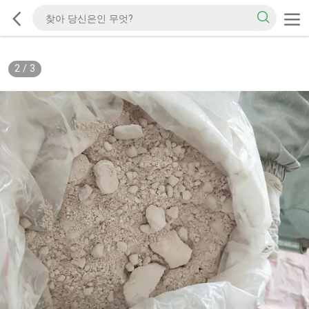
2
/
3