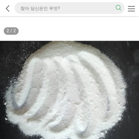
2
/
2