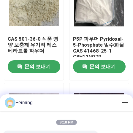
우리에 대하여
공장 여행
CAS 501-36-0 식품 영
P5P 파우더 Pyridoxal-
양 보충제 유기적 레스
5-Phosphate 일수화물
베라트롤 파우더
CAS 41468-25-1
품질 관리
C8H12NO7P
문의 보내기
문의 보내기
연락주세요
인용문을 요구하세요
Feiming
폴리이미드 모노머
8:18 PM
고무 코팅 재료