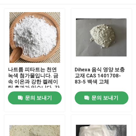
나트륨 피타트는 천연
Dihexa 음식 영양 보충
녹색 첨가물입니다. 금
교재 CAS 1401708-
속 이온과 강한 켈레이
83-5 백색 고체
팅 효과가 있습니다. 강
력한 항산화 및 색을 보
집
문의 보내기
문의 보내기
호하는 특성이 있습니
다. 의약품, 식품, 일상
화학 물질에 널리 사용
제품
됩니다.
화면