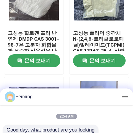
우리에 대하여
고성능 할로겐 프리 난
고성능 폴리머 중간체
공장 여행
연제 DMDP CAS 3001-
N-(2,4,6-트리클로로페
98-7은 고분자 화합물
닐)말레이미드(TCPMI)
과 우수한 상용성을 나
CAS 13167-25-4, 산화
품질 관리
타냅니다. 뛰어난 난연
방지제 및 난연제 플라
문의 보내기
문의 보내기
성과 낮은 연기 발생을
스틱 첨가제
특징으로 합니다.
연락주세요
인용문을 요구하세요
Feiming
폴리이미드 모노머
2:54 AM
고무 코팅 재료
Good day, what product are you looking 