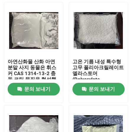
아연산화물 산화 아연
고온 기름 내성 특수형
분말 사지 동물은 휘스
고무 폴리아크릴레이트
커 CAS 1314-13-2 충
엘라스토머
돌 코팅 물질을 형성했
(Polycrylate
습니다
elastomers) (ACM) 는
문의 보내기
문의 보내기
어려운 밀폐 격리 및 완
집
화 문제를 해결할 수있
는 몇 가지 독특한 물리
적 특성을 제공합니다.
제품
화면