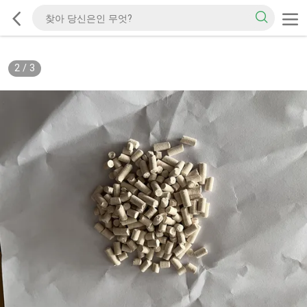
2
/
3