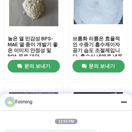
우리에 대하여
공장 여행
높은 열 민감성 BPS-
브롬화 리튬은 효율적
MAE 열 종이 개발기 좋
인 수증기 흡수제이자
은 이미지 안정성 및
공기 습도 조절제입니
품질 관리
BPA 무료 대안
다. 흡수식 냉매로 냉동
산업에서 널리 사용됩
문의 보내기
문의 보내기
니다.
연락주세요
인용문을 요구하세요
Feiming
폴리이미드 모노머
12:54 PM
고무 코팅 재료