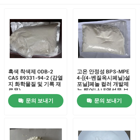
흑색 착색제 ODB-2
고온 안정성 BPS-MPE
CAS 89331-94-2 (감열
4-[(4-벤질옥시페닐)설
지 화학물질 및 기록 재
포닐]페놀 컬러 개발제
료용)
는 뛰어난 내열성을 보
여 열전사 용지 및 고온
집
문의 보내기
문의 보내기
환경에서의 사용에 적
합합니다
제품
화면